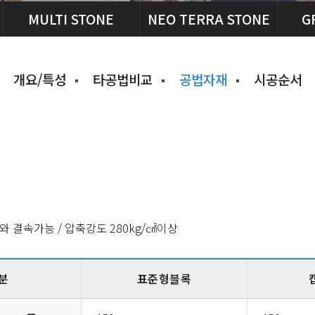
MULTI STONE
NEO TERRA STONE
G
개요/특성
타공법비교
공법자재
시공순서
와 결속가능 / 압축강도 280kg/㎠이상
분
표준형블록