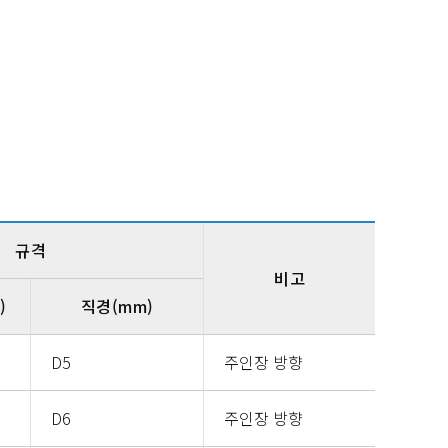
규격
비고
)
직경(mm)
D5
주인장 방향
D6
주인장 방향