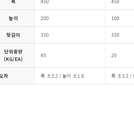
폭
450
450
높이
200
100
뒷길이
330
330
단위중량
45
20
(KG/EA)
오차
폭 ±3.2 / 높이 ±1.6
폭 ±3.2 /