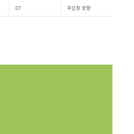
D7
주인장 방향
D