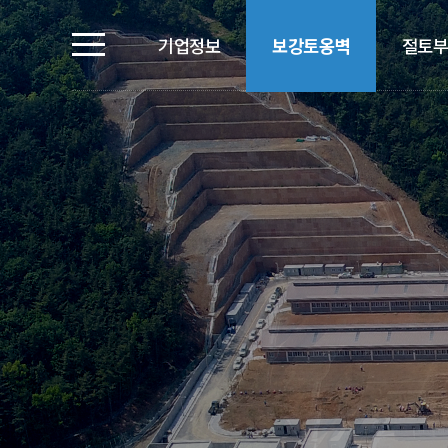
기업정보
보강토옹벽
절토부