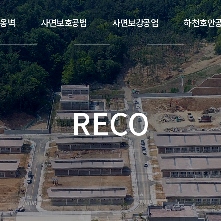
옹벽
사면보호공법
사면보강공업
하천호안
RECO