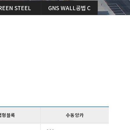
REEN STEEL
GNS WALL공법 C
캡형블록
수동앙카