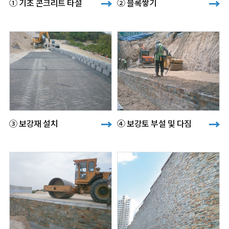
→
→
① 기초 콘크리트 타설
② 블록쌓기
→
→
③ 보강재 설치
④ 보강토 부설 및 다짐